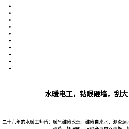
水暖电工，钻眼砸墙，刮大
二十六年的水暖工师傅：暖气维修改造，维修自来水，测查漏
改造，挪闸箱，旧楼全屋电路更换，