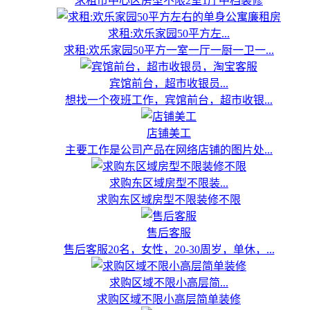
求租市中心区房型不限2室1厅中档装修
求租:欢乐家园50平方左...
求租:欢乐家园50平方一室一厅一厨一卫一...
宾馆前台，超市收银员...
想找一个夜班工作，宾馆前台，超市收银...
店铺美工
主要工作是公司产品在网络店铺的图片处...
求购东区域房型不限装...
求购东区域房型不限装修不限
售后客服
售后客服20名，女性，20-30周岁，单休，...
求购区域不限小高层简...
求购区域不限小高层简单装修