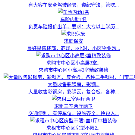
有大客车安全驾驶经验，遵纪守法，管吃...
车险内勤1名
负责车险报价出单，要求：大专以上学历...
求职保安
最好是售楼部，商场，8小时，小区物业勿...
求购市中心区小高层3室...
求购市中心区小高层3室精致装修
大量收售彩钢房，彩钢...
大量收售彩钢房，彩钢瓦，复合板，各种...
求租三室两厅两卫
交通便利，有停车位，设施齐全，拎包入...
求租市中心区房型不限2...