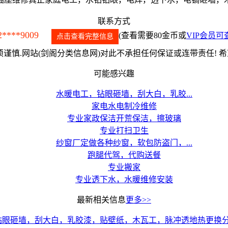
联系方式
2****9009
(查看需要80金币或
VIP会员可
点击查看完整信息
谨慎.网站(剑阁分类信息网)对此不承担任何保证或连带责任! 
可能感兴趣
水暖电工，钻眼砸墙，刮大白，乳胶...
家电水电制冷维修
专业家政保洁开荒保洁，擦玻璃
专业打扫卫生
纱窗厂定做各种纱窗，软包防盗门，...
跑腿代驾，代购送餐
专业搬家
专业透下水，水暖维修安装
最新相关信息
更多>>