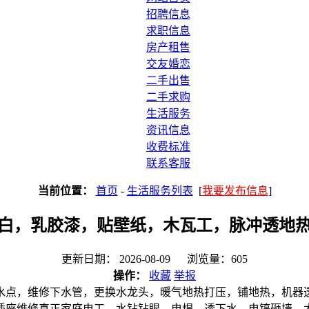
招聘信息
求职信息
房产租售
交友婚恋
二手出售
二手求购
生活服务
资讯信息
收费标准
联系客服
当前位置：
首页
-
生活服务列表
[
我要发布信息
]
白，乳胶漆，贴壁纸，木瓦工，脉冲透地
更新日期： 2026-08-09 浏览量：605
操作：
收藏
举报
水点，维修下水管，更换水龙头，暖气地热打压，铺地热，机器
插座维修真正家庭电工，水钻钻眼，电焊，透下水，电镐砸墙，