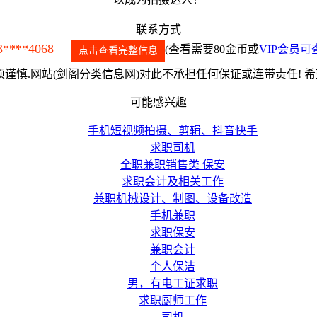
联系方式
3****4068
(查看需要80金币或
VIP会员可
点击查看完整信息
谨慎.网站(剑阁分类信息网)对此不承担任何保证或连带责任! 
可能感兴趣
手机短视频拍摄、剪辑、抖音快手
求职司机
全职兼职销售类 保安
求职会计及相关工作
兼职机械设计、制图、设备改造
手机兼职
求职保安
兼职会计
个人保洁
男，有电工证求职
求职厨师工作