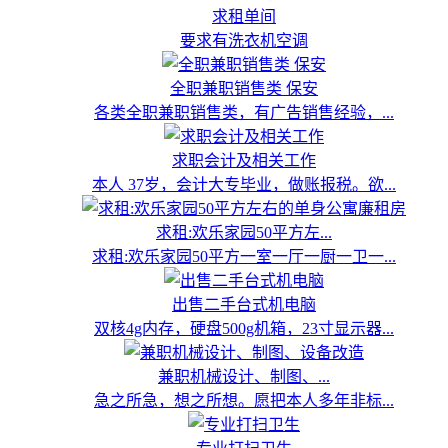
求租单间
要求有洗衣机空调
全职兼职销售类 保安
各类全职兼职销售类，有广告销售经验，...
求职会计及相关工作
本人 37岁，会计大专毕业，做账报税。欲...
求租:欢乐家园50平方左...
求租:欢乐家园50平方一室一厅一厨一卫一...
出售二手台式机电脑
双核4g内存，硬盘500g机箱，23寸显示器...
兼职机械设计、制图、...
急之所急，想之所想。愿把本人多年非标...