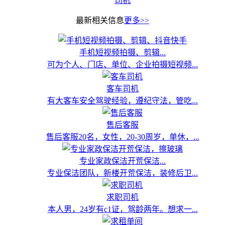
司机
最新相关信息
更多>>
手机短视频拍摄、剪辑...
可为个人、门店、单位、企业拍摄短视频...
客车司机
有大客车安全驾驶经验，遵纪守法，管吃...
售后客服
售后客服20名，女性，20-30周岁，单休，...
专业家政保洁开荒保洁...
专业保洁团队，新楼开荒保洁，装修后卫...
求职司机
本人男，24岁有c1证，驾龄两年。想求一...